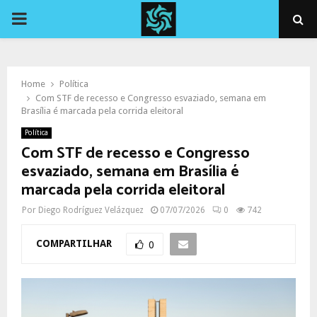
PRIMARY
MENU
Home
Política
Com STF de recesso e Congresso esvaziado, semana em
Brasília é marcada pela corrida eleitoral
Política
Com STF de recesso e Congresso
esvaziado, semana em Brasília é
marcada pela corrida eleitoral
Por
Diego Rodríguez Velázquez
07/07/2026
0
742
COMPARTILHAR
0