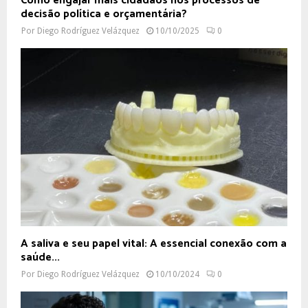
Como engajar mais cidadãos nos processos de
decisão política e orçamentária?
Por
Diego Rodríguez Velázquez
10/10/2025
0
A saliva e seu papel vital: A essencial conexão com a
saúde...
Por
Diego Rodríguez Velázquez
10/10/2024
0