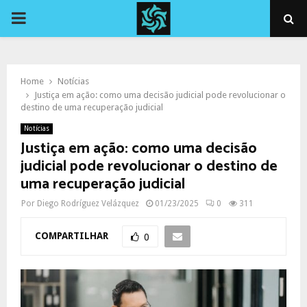
PRIMARY
MENU
Home
Notícias
Justiça em ação: como uma decisão judicial pode revolucionar o
destino de uma recuperação judicial
Notícias
Justiça em ação: como uma decisão
judicial pode revolucionar o destino de
uma recuperação judicial
Por
Diego Rodríguez Velázquez
01/23/2025
0
311
COMPARTILHAR
0