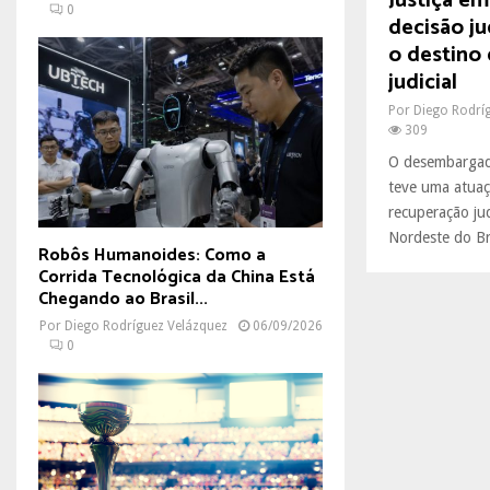
Justiça e
0
decisão ju
o destino
judicial
Por
Diego Rodrí
309
O desembargado
teve uma atuaç
recuperação ju
Nordeste do Bra
Robôs Humanoides: Como a
Corrida Tecnológica da China Está
Chegando ao Brasil...
Por
Diego Rodríguez Velázquez
06/09/2026
0