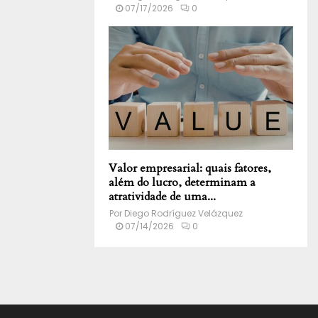
07/17/2026
0
Valor empresarial: quais fatores,
além do lucro, determinam a
atratividade de uma...
Por
Diego Rodríguez Velázquez
07/14/2026
0