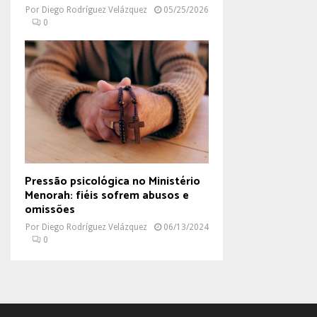
Por
Diego Rodríguez Velázquez
05/25/2026
0
Pressão psicológica no Ministério
Menorah: fiéis sofrem abusos e
omissões
Por
Diego Rodríguez Velázquez
06/13/2024
0