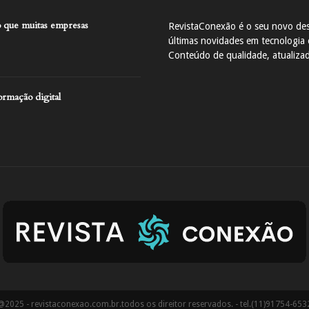
 que muitas empresas
RevistaConexão é o seu novo des
últimas novidades em tecnologia e
Conteúdo de qualidade, atualiza
ormação digital
@2025 - revistaconexao.com.br.todos os direitor reservados. - tel.(11)91754-653