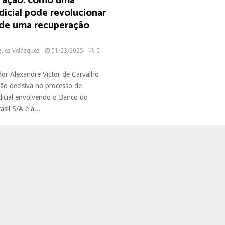
m ação: como uma
dicial pode revolucionar
 de uma recuperação
guez Velázquez
01/23/2025
0
r Alexandre Victor de Carvalho
ão decisiva no processo de
dicial envolvendo o Banco do
sil S/A e a...