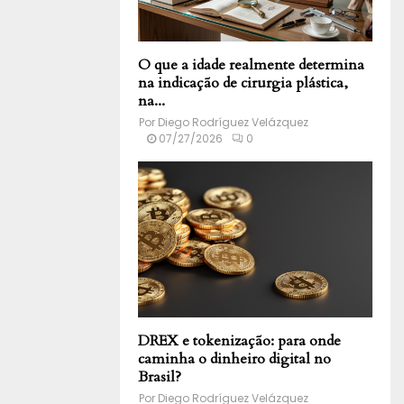
O que a idade realmente determina
na indicação de cirurgia plástica,
na...
Por
Diego Rodríguez Velázquez
07/27/2026
0
DREX e tokenização: para onde
caminha o dinheiro digital no
Brasil?
Por
Diego Rodríguez Velázquez