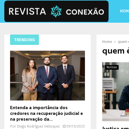
HOM
TRENDING
Home
quem é
quem é
Notícias
Entenda a importância dos
credores na recuperação judicial e
na preservação da...
Por
Diego Rodríguez Velázquez
09/10/2025