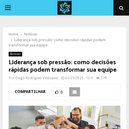
PRIMARY
MENU
Home
Notícias
Liderança sob pressão: como decisões rápidas podem
transformar sua equipe
Notícias
Liderança sob pressão: como decisões
rápidas podem transformar sua equipe
Por
Diego Rodríguez Velázquez
02/25/2025
0
278
COMPARTILHAR
0