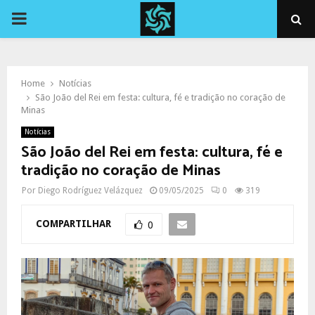
PRIMARY
MENU
Home
Notícias
São João del Rei em festa: cultura, fé e tradição no coração de
Minas
Notícias
São João del Rei em festa: cultura, fé e
tradição no coração de Minas
Por
Diego Rodríguez Velázquez
09/05/2025
0
319
COMPARTILHAR
0