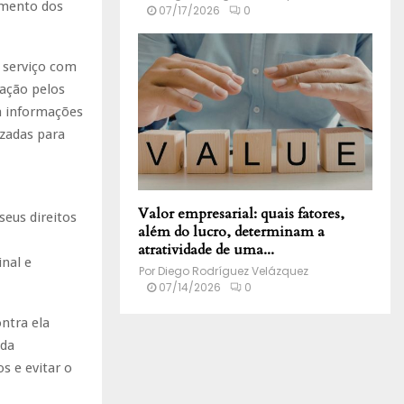
imento dos
07/17/2026
0
u serviço com
ação pelos
a informações
izadas para
Valor empresarial: quais fatores,
eus direitos
além do lucro, determinam a
atratividade de uma...
nal e
Por
Diego Rodríguez Velázquez
07/14/2026
0
ntra ela
ada
s e evitar o