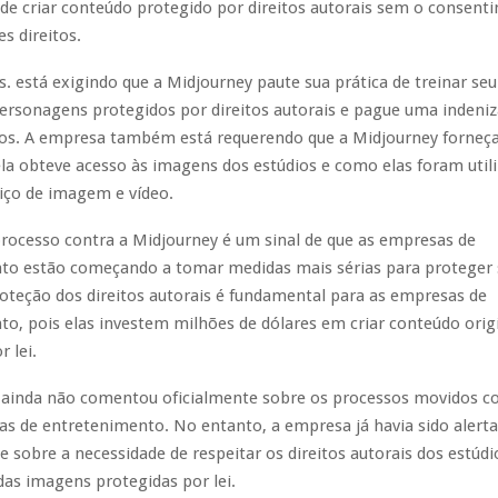
 de criar conteúdo protegido por direitos autorais sem o consent
es direitos.
. está exigindo que a Midjourney paute sua prática de treinar se
ersonagens protegidos por direitos autorais e pague uma indeniz
os. A empresa também está requerendo que a Midjourney forneç
a obteve acesso às imagens dos estúdios e como elas foram util
viço de imagem e vídeo.
processo contra a Midjourney é um sinal de que as empresas de
to estão começando a tomar medidas mais sérias para proteger s
roteção dos direitos autorais é fundamental para as empresas de
o, pois elas investem milhões de dólares em criar conteúdo origi
 lei.
 ainda não comentou oficialmente sobre os processos movidos co
s de entretenimento. No entanto, a empresa já havia sido alert
 sobre a necessidade de respeitar os direitos autorais dos estúdio
das imagens protegidas por lei.