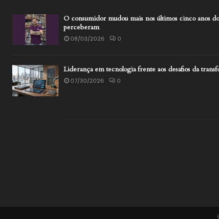
O consumidor mudou mais nos últimos cinco anos do
perceberam
08/03/2026
0
Liderança em tecnologia frente aos desafios da transf
07/30/2026
0