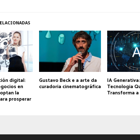
RELACIONADAS
ón digital:
Gustavo Beck e a arte da
IA Generativa
gocios en
curadoria cinematográfica
Tecnologia Q
optan la
Transforma a
ara prosperar