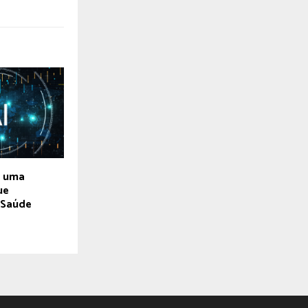
: uma
ue
 Saúde