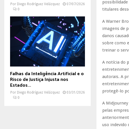
possibilidade
Por
Diego Rodríguez Velázquez
07/07/2026
titulares dess
0
A Warner Bros
imagens de p
danos causad
sobre como el
treinar o ser
A notícia do 
entretenimen
Falhas da Inteligência Artificial e o
autorais. A p
Risco de Justiça Injusta nos
entreteniment
Estados...
protegê-lo por
Por
Diego Rodríguez Velázquez
03/31/2026
0
A Midjourney
pelas empresa
anteriormente
uso indevido 