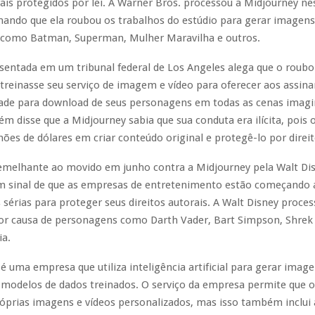
rais protegidos por lei. A Warner Bros. processou a Midjourney ne
irmando que ela roubou os trabalhos do estúdio para gerar imagens
como Batman, Superman, Mulher Maravilha e outros.
sentada em um tribunal federal de Los Angeles alega que o roubo
treinasse seu serviço de imagem e vídeo para oferecer aos assin
dade para download de seus personagens em todas as cenas imagi
 disse que a Midjourney sabia que sua conduta era ilícita, pois 
ões de dólares em criar conteúdo original e protegê-lo por direit
emelhante ao movido em junho contra a Midjourney pela Walt Dis
um sinal de que as empresas de entretenimento estão começando
sérias para proteger seus direitos autorais. A Walt Disney proces
r causa de personagens como Darth Vader, Bart Simpson, Shrek e
ia.
é uma empresa que utiliza inteligência artificial para gerar image
modelos de dados treinados. O serviço da empresa permite que o
óprias imagens e vídeos personalizados, mas isso também inclui 