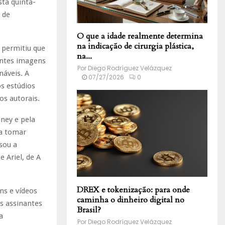
sta quinta-
 de
O que a idade realmente determina
na indicação de cirurgia plástica,
 permitiu que
na...
antes imagens
Por
Diego Rodríguez Velázquez
náveis. A
07/27/2026
0
os estúdios
os autorais.
ney e pela
 a tomar
sou a
 Ariel, de A
DREX e tokenização: para onde
ns e vídeos
caminha o dinheiro digital no
s assinantes
Brasil?
a
Por
Diego Rodríguez Velázquez