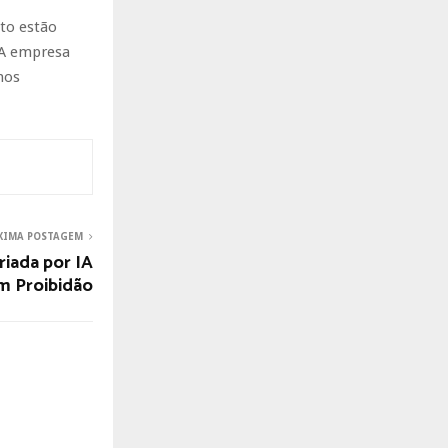
to estão
 A empresa
nos
XIMA POSTAGEM
riada por IA
om Proibidão