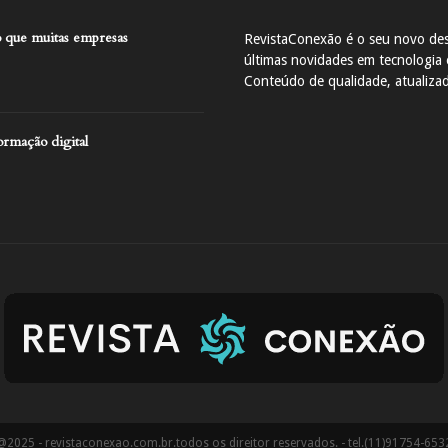
 que muitas empresas
RevistaConexão é o seu novo des
últimas novidades em tecnologia e
Conteúdo de qualidade, atualiza
ormação digital
@2025 - revistaconexao.com.br.todos os direitor reservados. - tel.(11)91754-653