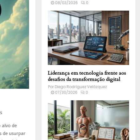
08/03/2026
0
Liderança em tecnologia frente aos
desafios da transformação digital
Por
Diego Rodríguez Velázquez
07/30/2026
0
s
 alvo de
s de usurpar