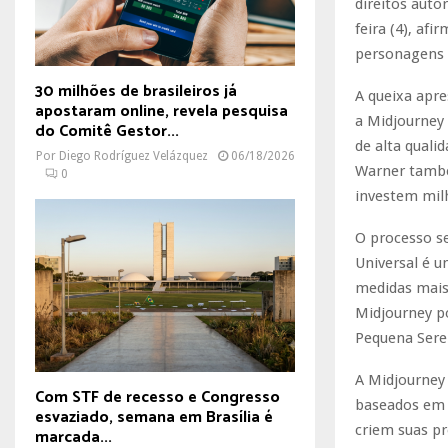
direitos auto
feira (4), af
personagens 
30 milhões de brasileiros já
A queixa apre
apostaram online, revela pesquisa
a Midjourney 
do Comitê Gestor...
de alta quali
Por
Diego Rodríguez Velázquez
06/18/2026
Warner também
0
investem milh
O processo s
Universal é 
medidas mais 
Midjourney po
Pequena Sere
A Midjourney 
Com STF de recesso e Congresso
baseados em 
esvaziado, semana em Brasília é
criem suas pr
marcada...