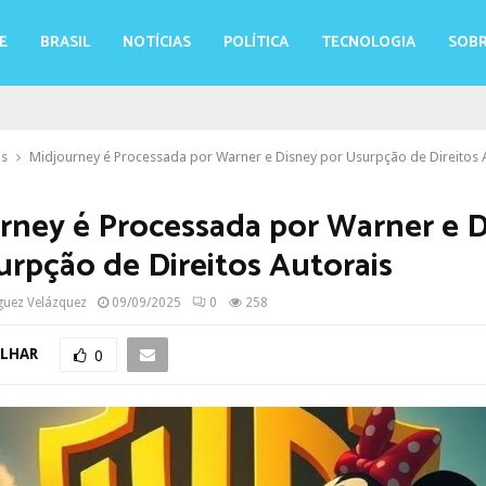
E
BRASIL
NOTÍCIAS
POLÍTICA
TECNOLOGIA
SOBR
as
Midjourney é Processada por Warner e Disney por Usurpção de Direitos 
rney é Processada por Warner e 
urpção de Direitos Autorais
guez Velázquez
09/09/2025
0
258
LHAR
0