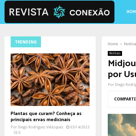
HOM
TRENDING
Home
Notíci
Notícias
Midjou
por Us
Por
Diego Rodrí
COMPARTI
Plantas que curam? Conheça as
principais ervas medicinais
Por
Diego Rodríguez Velázquez
03/14/2023
0