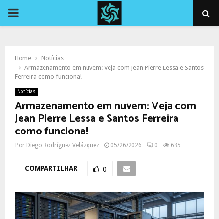
PRIMARY
MENU
Home
Notícias
Armazenamento em nuvem: Veja com Jean Pierre Lessa e Santos
Ferreira como funciona!
Notícias
Armazenamento em nuvem: Veja com
Jean Pierre Lessa e Santos Ferreira
como funciona!
Por
Diego Rodríguez Velázquez
05/26/2026
0
685
COMPARTILHAR
0