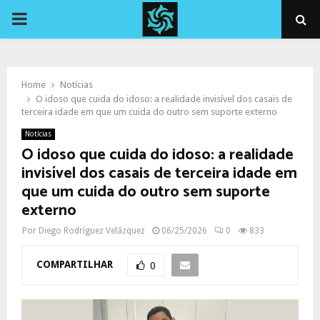
PRIMARY
MENU
Home
Notícias
O idoso que cuida do idoso: a realidade invisível dos casais de
terceira idade em que um cuida do outro sem suporte externo
Notícias
O idoso que cuida do idoso: a realidade
invisível dos casais de terceira idade em
que um cuida do outro sem suporte
externo
Por
Diego Rodríguez Velázquez
06/25/2026
0
833
COMPARTILHAR
0