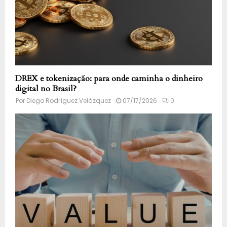
DREX e tokenização: para onde caminha o dinheiro
digital no Brasil?
Por
Diego Rodríguez Velázquez
07/17/2026
0