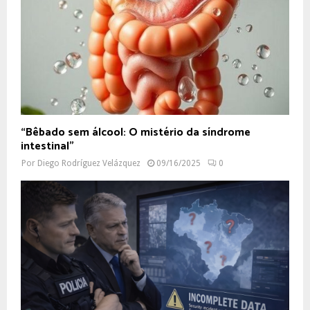
“Bêbado sem álcool: O mistério da síndrome
intestinal”
Por
Diego Rodríguez Velázquez
09/16/2025
0