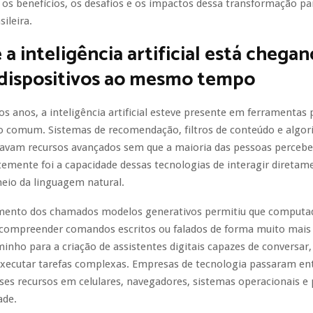
s benefícios, os desafios e os impactos dessa transformação pa
ileira.
 a inteligência artificial está chegan
 dispositivos ao mesmo tempo
s anos, a inteligência artificial esteve presente em ferramentas p
io comum. Sistemas de recomendação, filtros de conteúdo e algor
izavam recursos avançados sem que a maioria das pessoas percebe
emente foi a capacidade dessas tecnologias de interagir direta
eio da linguagem natural.
mento dos chamados modelos generativos permitiu que computa
compreender comandos escritos ou falados de forma muito mais e
minho para a criação de assistentes digitais capazes de conversar,
executar tarefas complexas. Empresas de tecnologia passaram en
ses recursos em celulares, navegadores, sistemas operacionais e
ade.