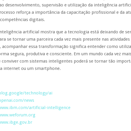
ao desenvolvimento, supervisão e utilização da inteligência artifi
processo reforça a importância da capacitação profissional e da at
competências digitais.
nteligência artificial mostra que a tecnologia está deixando de s
ra se tornar uma parceira cada vez mais presente nas atividades 
s, acompanhar essa transformação significa entender como utiliza
forma segura, produtiva e consciente. Em um mundo cada vez mais
 conviver com sistemas inteligentes poderá se tornar tão impor
r a internet ou um smartphone.
blog.google/technology/ai
/openai.com/news
www.ibm.com/artificial-intelligence
/www.weforum.org
/www.ibge.gov.br