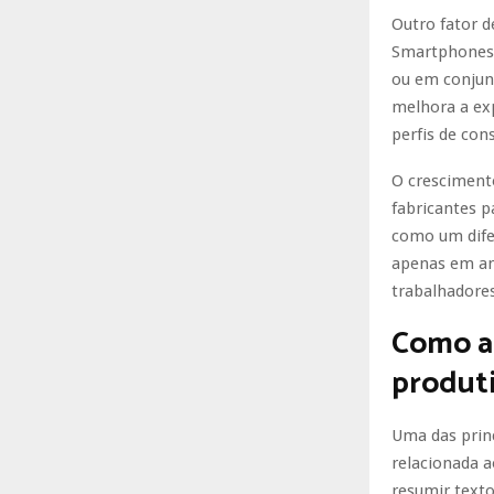
Outro fator d
Smartphones 
ou em conjun
melhora a exp
perfis de con
O cresciment
fabricantes p
como um difer
apenas em am
trabalhadores
Como a 
produt
Uma das princ
relacionada 
resumir texto