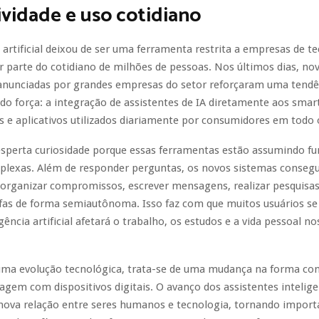
vidade e uso cotidiano
a artificial deixou de ser uma ferramenta restrita a empresas de t
r parte do cotidiano de milhões de pessoas. Nos últimos dias, no
 anunciadas por grandes empresas do setor reforçaram uma tendên
o força: a integração de assistentes de IA diretamente aos sma
 e aplicativos utilizados diariamente por consumidores em todo
esperta curiosidade porque essas ferramentas estão assumindo fu
plexas. Além de responder perguntas, os novos sistemas conseg
organizar compromissos, escrever mensagens, realizar pesquisas
efas de forma semiautônoma. Isso faz com que muitos usuários s
gência artificial afetará o trabalho, os estudos e a vida pessoal n
uma evolução tecnológica, trata-se de uma mudança na forma co
agem com dispositivos digitais. O avanço dos assistentes intelige
nova relação entre seres humanos e tecnologia, tornando import