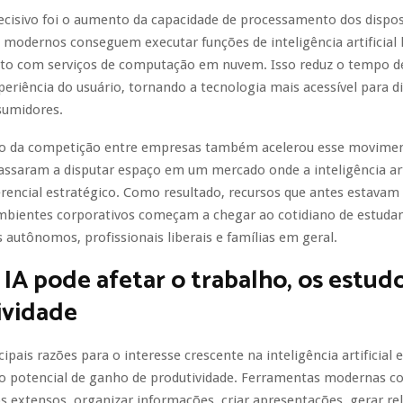
ecisivo foi o aumento da capacidade de processamento dos dispos
modernos conseguem executar funções de inteligência artificial
to com serviços de computação em nuvem. Isso reduz o tempo de
eriência do usuário, tornando a tecnologia mais acessível para d
sumidores.
o da competição entre empresas também acelerou esse movimen
assaram a disputar espaço em um mercado onde a inteligência artif
encial estratégico. Como resultado, recursos que antes estavam 
bientes corporativos começam a chegar ao cotidiano de estudan
 autônomos, profissionais liberais e famílias em geral.
IA pode afetar o trabalho, os estudo
ividade
ipais razões para o interesse crescente na inteligência artificial 
ao potencial de ganho de produtividade. Ferramentas modernas 
s extensos, organizar informações, criar apresentações, gerar rel