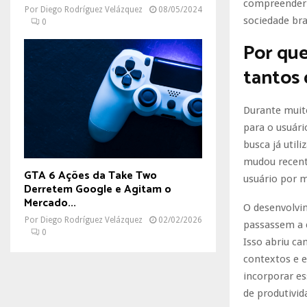
compreender o
Por
Diego Rodríguez Velázquez
08/05/2024
sociedade bras
0
Por que
tantos
Durante muito
para o usuár
busca já util
mudou recent
GTA 6 Ações da Take Two
usuário por m
Derretem Google e Agitam o
Mercado...
O desenvolvi
Por
Diego Rodríguez Velázquez
02/02/2026
passassem a 
0
Isso abriu ca
contextos e 
incorporar es
de produtivid