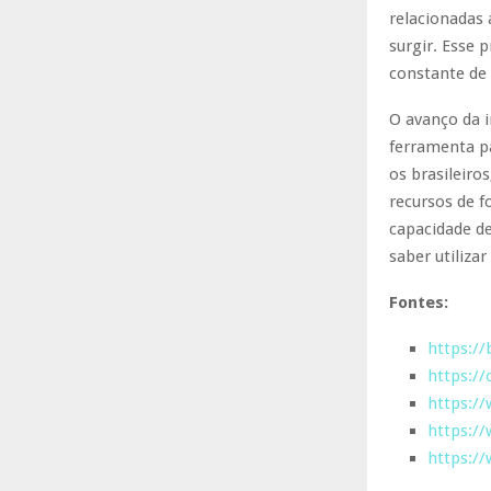
relacionadas 
surgir. Esse 
constante de 
O avanço da i
ferramenta pa
os brasileiro
recursos de 
capacidade de
saber utiliza
Fontes:
https://
https:/
https://
https:/
https:/