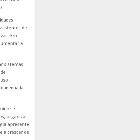
o.
vidades
ssistentes de
ivas. Em
 aumentar a
ar sistemas
 de
 uso
 inadequada
midor e
os, organizar
ogia apresente
e a crescer de