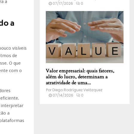
ra a
07/17/2026
0
do a
ouco visíveis
itmos de
sse. O que
Valor empresarial: quais fatores,
mente com o
além do lucro, determinam a
atratividade de uma...
Por
Diego Rodríguez Velázquez
dores
07/14/2026
0
ficiente.
 interpretar
tão a
 plataformas