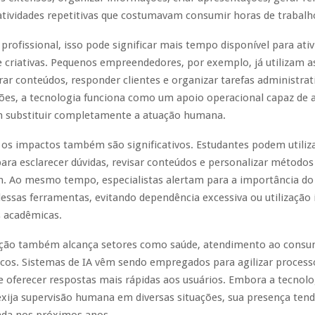
atividades repetitivas que costumavam consumir horas de trabalh
rofissional, isso pode significar mais tempo disponível para ati
e criativas. Pequenos empreendedores, por exemplo, já utilizam a
rar conteúdos, responder clientes e organizar tarefas administrat
ções, a tecnologia funciona como um apoio operacional capaz de
em substituir completamente a atuação humana.
os impactos também são significativos. Estudantes podem utiliz
para esclarecer dúvidas, revisar conteúdos e personalizar métodos
. Ao mesmo tempo, especialistas alertam para a importância do
essas ferramentas, evitando dependência excessiva ou utilização
s acadêmicas.
ção também alcança setores como saúde, atendimento ao consu
icos. Sistemas de IA vêm sendo empregados para agilizar process
 oferecer respostas mais rápidas aos usuários. Embora a tecnol
exija supervisão humana em diversas situações, sua presença tend