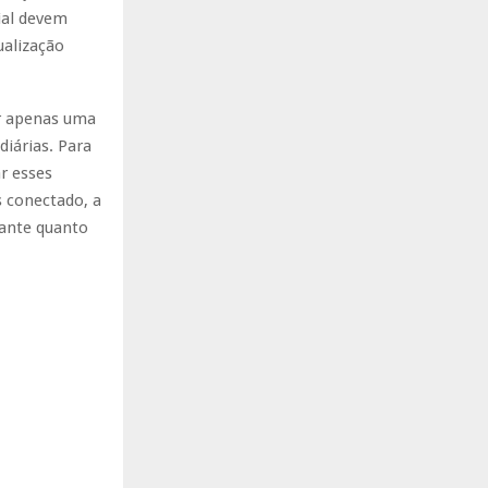
cial devem
ualização
er apenas uma
diárias. Para
r esses
 conectado, a
tante quanto