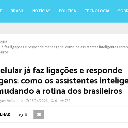
E
BRASIL
NOTÍCIAS
POLÍTICA
TECNOLOGIA
SOBR
ogia
r já faz ligações e responde mensagens: como os assistentes inteligentes est
leiros
elular já faz ligações e responde
ens: como os assistentes intelig
mudando a rotina dos brasileiros
guez Velázquez
06/24/2026
0
789
LHAR
0