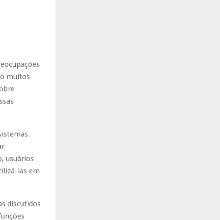
preocupações
mo muitos
sobre
ssas
sistemas.
ar
, usuários
ilizá-las em
s discutidos
funções