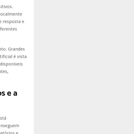
itivos.
 localmente
 resposta e
iferentes
to. Grandes
icial é vista
disponíveis
tes,
s e a
está
conseguem
atórios e