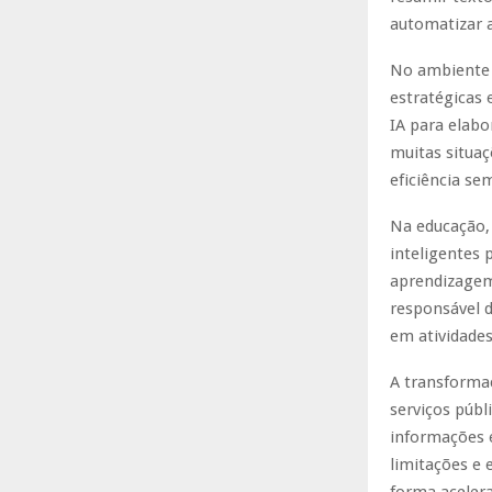
automatizar 
No ambiente p
estratégicas 
IA para elabo
muitas situa
eficiência s
Na educação, 
inteligentes 
aprendizagem
responsável d
em atividade
A transforma
serviços públ
informações e
limitações e 