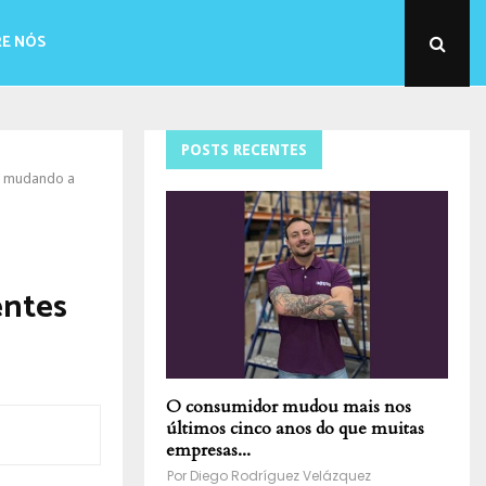
E NÓS
POSTS RECENTES
ão mudando a
entes
O consumidor mudou mais nos
últimos cinco anos do que muitas
empresas...
Por
Diego Rodríguez Velázquez