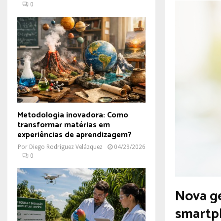
0
Metodologia inovadora: Como
transformar matérias em
experiências de aprendizagem?
Por
Diego Rodríguez Velázquez
04/29/2026
0
Nova ge
smartph