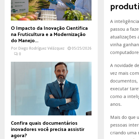
produti
A inteligênci
O Impacto da Inovação Científica
passou a faze
na Fruticultura e a Modernização
atualizações
do Manejo...
vinha ganhand
Por
Diego Rodríguez Velázquez
05/25/2026
computadores
0
A novidade d
vez mais com
documentos, 
executar tar
como a inteli
anos.
Mais do que 
Confira quais documentários
pessoas inter
inovadores você precisa assistir
criando uma 
agora?