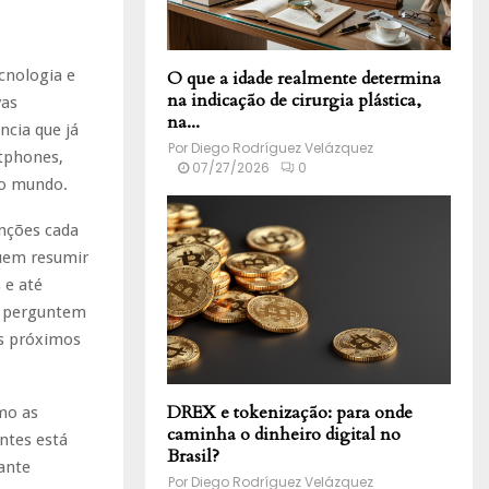
ecnologia e
O que a idade realmente determina
na indicação de cirurgia plástica,
vas
na...
cia que já
Por
Diego Rodríguez Velázquez
rtphones,
07/27/2026
0
 o mundo.
nções cada
uem resumir
 e até
e perguntem
os próximos
DREX e tokenização: para onde
mo as
caminha o dinheiro digital no
ntes está
Brasil?
ante
Por
Diego Rodríguez Velázquez