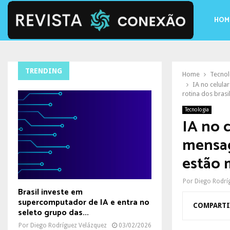
HOM
TRENDING
Home
Tecnol
IA no celula
rotina dos brasi
Tecnologia
IA no c
mensag
estão 
Por
Diego Rodrí
Brasil investe em
supercomputador de IA e entra no
COMPARTI
seleto grupo das...
Por
Diego Rodríguez Velázquez
03/02/2026