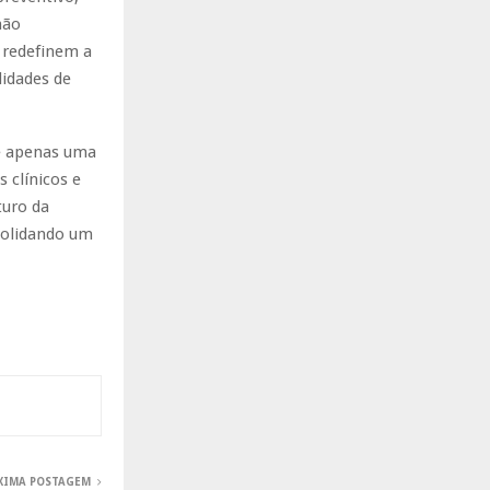
não
 redefinem a
lidades de
 é apenas uma
 clínicos e
turo da
solidando um
XIMA POSTAGEM