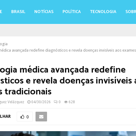
E
BRASIL
NOTÍCIAS
POLÍTICA
TECNOLOGIA
SOBR
ogia
édica avançada redefine diagnósticos e revela doenças invisíveis aos exames 
ogia médica avançada redefine
ticos e revela doenças invisíveis
 tradicionais
guez Velázquez
04/30/2026
0
628
LHAR
0