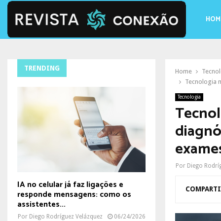
HOM
TRENDING
Home
Tecnol
Tecnologia m
Tecnologia
Tecnol
diagnós
exames
Por
Diego Rodrí
IA no celular já faz ligações e
COMPARTI
responde mensagens: como os
assistentes...
Por
Diego Rodríguez Velázquez
06/24/2026