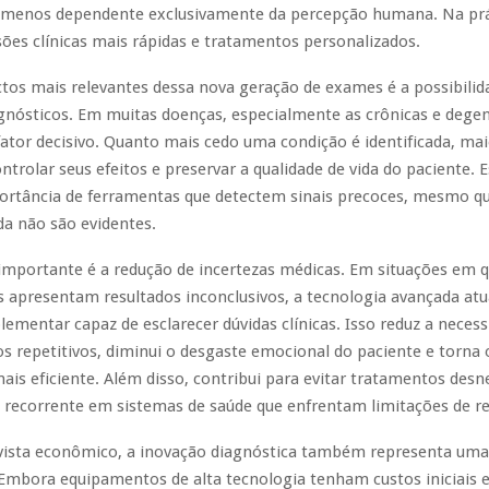
e menos dependente exclusivamente da percepção humana. Na prát
isões clínicas mais rápidas e tratamentos personalizados.
tos mais relevantes dessa nova geração de exames é a possibilid
gnósticos. Em muitas doenças, especialmente as crônicas e degen
tor decisivo. Quanto mais cedo uma condição é identificada, mai
ntrolar seus efeitos e preservar a qualidade de vida do paciente. E
portância de ferramentas que detectem sinais precoces, mesmo q
a não são evidentes.
importante é a redução de incertezas médicas. Em situações em 
s apresentam resultados inconclusivos, a tecnologia avançada a
ementar capaz de esclarecer dúvidas clínicas. Isso reduz a necess
 repetitivos, diminui o desgaste emocional do paciente e torna 
ais eficiente. Além disso, contribui para evitar tratamentos desn
recorrente em sistemas de saúde que enfrentam limitações de re
vista econômico, a inovação diagnóstica também representa um
. Embora equipamentos de alta tecnologia tenham custos iniciais e