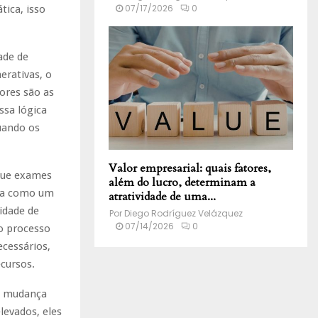
07/17/2026
0
ica, isso
ade de
erativas, o
ores são as
ssa lógica
uando os
Valor empresarial: quais fatores,
que exames
além do lucro, determinam a
tua como um
atratividade de uma...
idade de
Por
Diego Rodríguez Velázquez
07/14/2026
0
o processo
ecessários,
cursos.
a mudança
levados, eles