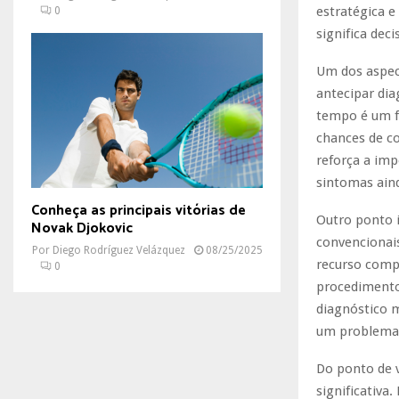
estratégica 
0
significa dec
Um dos aspec
antecipar dia
tempo é um fa
chances de co
reforça a im
sintomas aind
Conheça as principais vitórias de
Outro ponto 
Novak Djokovic
convencionai
Por
Diego Rodríguez Velázquez
08/25/2025
recurso compl
0
procedimentos
diagnóstico m
um problema 
Do ponto de 
significativa