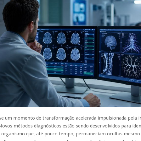
ive um momento de transformação acelerada impulsionada pela 
Novos métodos diagnósticos estão sendo desenvolvidos para ident
o organismo que, até pouco tempo, permaneciam ocultas mesmo