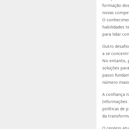
formação dos 
novas competê
O conhecimen
habilidades t
para lidar c
Outro desafi
a se concentr
No entanto, p
soluções para
passo fundame
número maior
A confiança 
Informações m
políticas de 
da transform
O cenário atu