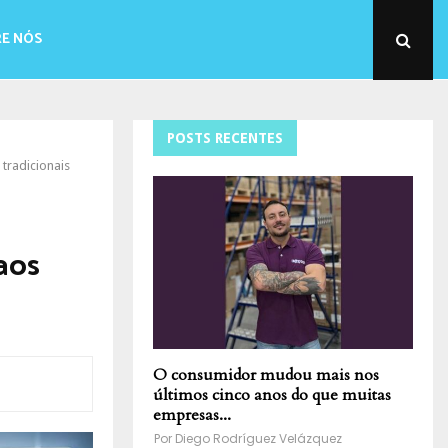
E NÓS
POSTS RECENTES
tradicionais
 aos
O consumidor mudou mais nos
últimos cinco anos do que muitas
empresas...
Por
Diego Rodríguez Velázquez