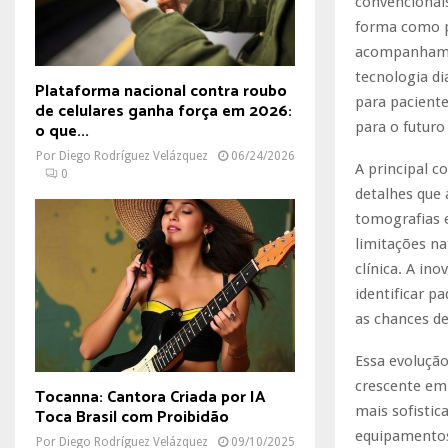
convencionai
forma como p
acompanham a
tecnologia di
Plataforma nacional contra roubo
para pacient
de celulares ganha força em 2026:
o que...
para o futuro
Por
Diego Rodríguez Velázquez
06/24/2026
A principal c
0
detalhes que 
tomografias 
limitações na
clínica. A i
identificar p
as chances d
Essa evolução
crescente em 
Tocanna: Cantora Criada por IA
mais sofistic
Toca Brasil com Proibidão
equipamentos
Por
Diego Rodríguez Velázquez
09/10/2025