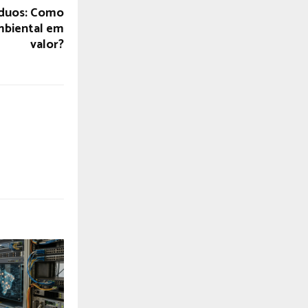
íduos: Como
mbiental em
valor?