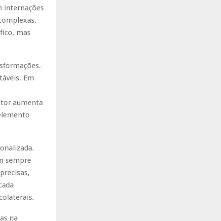
m internações
 complexas.
fico, mas
nsformações.
táveis. Em
fator aumenta
 elemento
onalizada.
em sempre
precisas,
 cada
olaterais.
as na