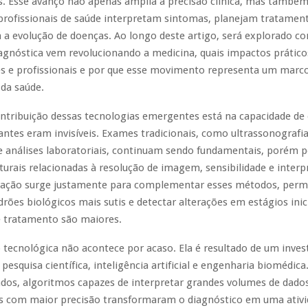
s. Esse avanço não apenas amplia a precisão clínica, mas també
rofissionais de saúde interpretam sintomas, planejam tratamen
 evolução de doenças. Ao longo deste artigo, será explorado c
agnóstica vem revolucionando a medicina, quais impactos práticos
es e profissionais e por que esse movimento representa um marc
 da saúde.
ontribuição dessas tecnologias emergentes está na capacidade de
antes eram invisíveis. Exames tradicionais, como ultrassonografia
e análises laboratoriais, continuam sendo fundamentais, porém
turais relacionadas à resolução de imagem, sensibilidade e inter
novação surge justamente para complementar esses métodos, perm
adrões biológicos mais sutis e detectar alterações em estágios inic
e tratamento são maiores.
 tecnológica não acontece por acaso. Ela é resultado de um inve
pesquisa científica, inteligência artificial e engenharia biomédica
ados, algoritmos capazes de interpretar grandes volumes de dado
 com maior precisão transformaram o diagnóstico em uma ativi