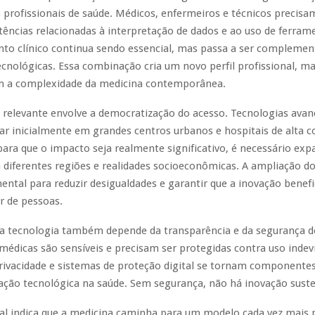
profissionais de saúde. Médicos, enfermeiros e técnicos precisa
ncias relacionadas à interpretação de dados e ao uso de ferramen
to clínico continua sendo essencial, mas passa a ser complemen
ecnológicas. Essa combinação cria um novo perfil profissional, m
om a complexidade da medicina contemporânea.
o relevante envolve a democratização do acesso. Tecnologias ava
ar inicialmente em grandes centros urbanos e hospitais de alta 
ara que o impacto seja realmente significativo, é necessário exp
 diferentes regiões e realidades socioeconômicas. A ampliação d
ntal para reduzir desigualdades e garantir que a inovação benef
 de pessoas.
na tecnologia também depende da transparência e da segurança d
édicas são sensíveis e precisam ser protegidas contra uso indevi
privacidade e sistemas de proteção digital se tornam componentes
ação tecnológica na saúde. Sem segurança, não há inovação suste
al indica que a medicina caminha para um modelo cada vez mais 