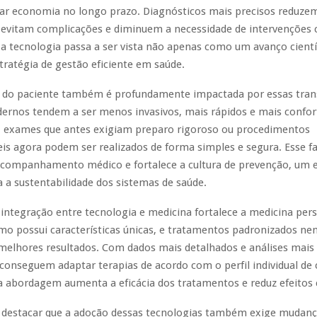
ar economia no longo prazo. Diagnósticos mais precisos reduze
 evitam complicações e diminuem a necessidade de intervenções
a tecnologia passa a ser vista não apenas como um avanço cientí
ratégia de gestão eficiente em saúde.
a do paciente também é profundamente impactada por essas tra
rnos tendem a ser menos invasivos, mais rápidos e mais confor
, exames que antes exigiam preparo rigoroso ou procedimentos
is agora podem ser realizados de forma simples e segura. Esse 
acompanhamento médico e fortalece a cultura de prevenção, um
a a sustentabilidade dos sistemas de saúde.
 integração entre tecnologia e medicina fortalece a medicina pers
mo possui características únicas, e tratamentos padronizados n
melhores resultados. Com dados mais detalhados e análises mais 
 conseguem adaptar terapias de acordo com o perfil individual de
a abordagem aumenta a eficácia dos tratamentos e reduz efeitos c
 destacar que a adoção dessas tecnologias também exige mudanç