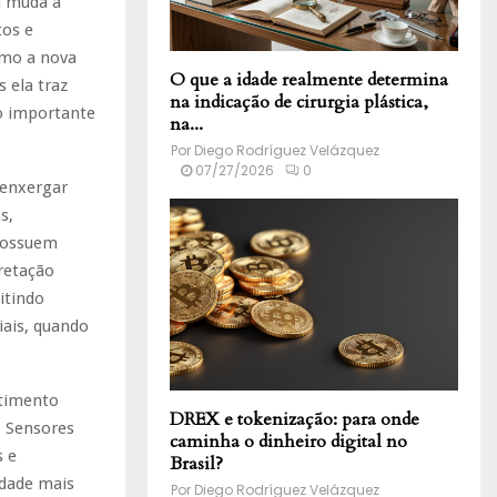
m muda a
tos e
omo a nova
O que a idade realmente determina
 ela traz
na indicação de cirurgia plástica,
o importante
na...
Por
Diego Rodríguez Velázquez
07/27/2026
0
 enxergar
s,
 possuem
pretação
itindo
iais, quando
stimento
DREX e tokenização: para onde
. Sensores
caminha o dinheiro digital no
s e
Brasil?
dade mais
Por
Diego Rodríguez Velázquez