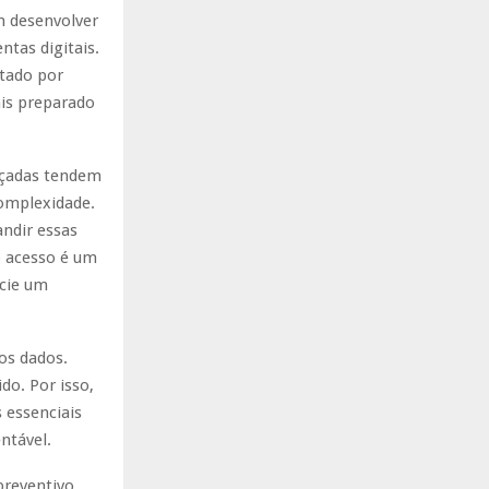
m desenvolver
tas digitais.
tado por
ais preparado
nçadas tendem
complexidade.
andir essas
o acesso é um
icie um
os dados.
do. Por isso,
 essenciais
ntável.
preventivo,