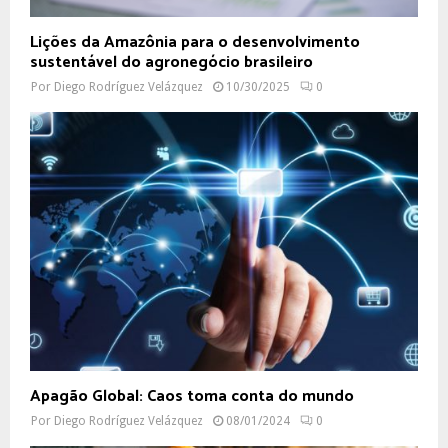
Lições da Amazônia para o desenvolvimento
sustentável do agronegócio brasileiro
Por
Diego Rodríguez Velázquez
10/30/2025
0
Apagão Global: Caos toma conta do mundo
Por
Diego Rodríguez Velázquez
08/01/2024
0