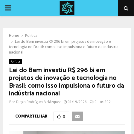
PRIMARY
MENU
Home
Política
Lei do Bem investiu R$ 296 bi em projetos de inovação e
tecnologia no Brasil: como isso impulsiona o futuro da indústria
nacional
Política
Lei do Bem investiu R$ 296 bi em
projetos de inovação e tecnologia no
Brasil: como isso impulsiona o futuro da
indústria nacional
Por
Diego Rodríguez Velázquez
01/19/2026
0
302
COMPARTILHAR
0