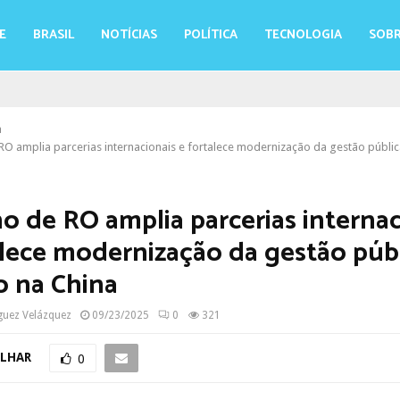
E
BRASIL
NOTÍCIAS
POLÍTICA
TECNOLOGIA
SOBR
a
O amplia parcerias internacionais e fortalece modernização da gestão públi
o de RO amplia parcerias internac
alece modernização da gestão púb
o na China
guez Velázquez
09/23/2025
0
321
LHAR
0