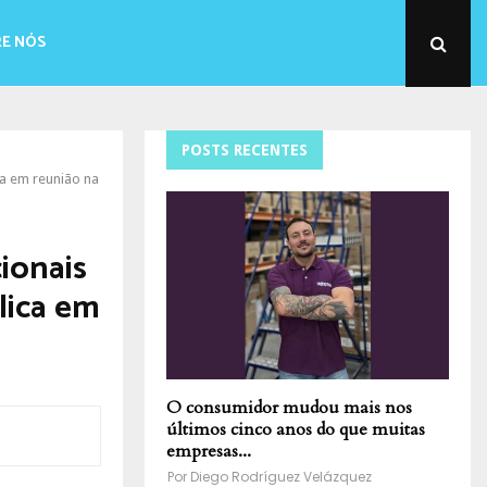
E NÓS
POSTS RECENTES
ca em reunião na
ionais
lica em
O consumidor mudou mais nos
últimos cinco anos do que muitas
empresas...
Por
Diego Rodríguez Velázquez