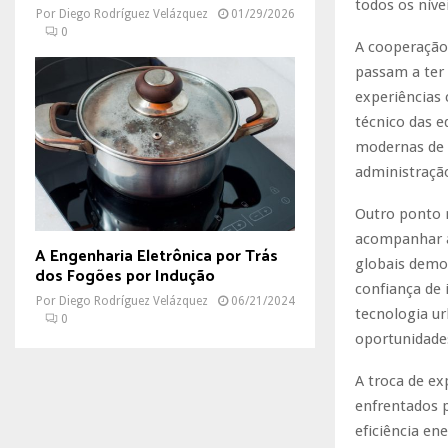
todos os níve
Por
Diego Rodríguez Velázquez
01/29/2026
0
A cooperação
passam a ter
experiências
técnico das 
modernas de g
administração
Outro ponto r
acompanhar a
A Engenharia Eletrônica por Trás
globais demo
dos Fogões por Indução
confiança de 
Por
Diego Rodríguez Velázquez
06/21/2024
tecnologia ur
0
oportunidade
A troca de e
enfrentados 
eficiência en