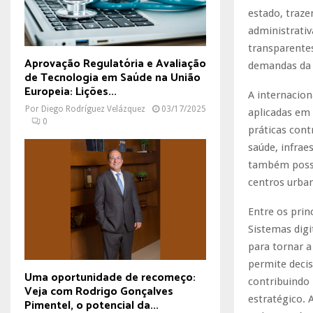
estado, traze
administrati
transparentes
Aprovação Regulatória e Avaliação
demandas da 
de Tecnologia em Saúde na União
Europeia: Lições...
A internacion
Por
Diego Rodríguez Velázquez
03/17/2025
aplicadas em 
0
práticas cont
saúde, infrae
também possib
centros urban
Entre os prin
Sistemas dig
para tornar 
permite deci
Uma oportunidade de recomeço:
contribuindo
Veja com Rodrigo Gonçalves
estratégico. 
Pimentel, o potencial da...