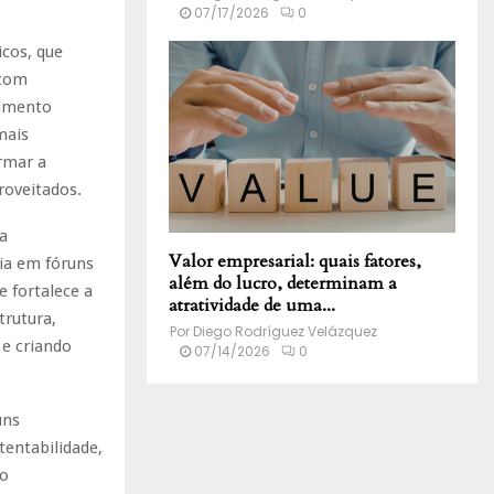
07/17/2026
0
cos, que
 com
cimento
mais
rmar a
roveitados.
a
Valor empresarial: quais fatores,
ia em fóruns
além do lucro, determinam a
 fortalece a
atratividade de uma...
trutura,
Por
Diego Rodríguez Velázquez
 e criando
07/14/2026
0
uns
entabilidade,
 o