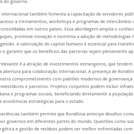
is do governo.
 internacional também fomenta a capacitação de servidores públi
 acesso a treinamentos, workshops e programas de intercâmbio
 consolidadas em outros países. Essa abordagem amplia o conhe
equipes, promove inovação e incentiva a adoção de metodologias 
estão. A valorização do capital humano é essencial para transfo
 e garantir que os benefícios das parcerias sejam plenamente ap
elevante é a atração de investimentos estrangeiros, que tendem 
 abertura para colaboração internacional. A presença de Rondôn
nstra comprometimento com padrões modernos de governança e
investidores e parceiros. Projetos conjuntos podem incluir infraes
bana e programas sociais, beneficiando diretamente a população
s econômicas estratégicas para o estado.
xperiências também permite que Rondônia antecipe desafios com
por governos em diferentes partes do mundo. Questões como sust
ergética e gestão de resíduos podem ser melhor enfrentadas com