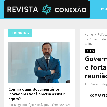
HOM
TRENDING
Home
Polític
Governo de R
China
Política
Govern
e fort
reuniã
Por
Diego Rodrí
Confira quais documentários
inovadores você precisa assistir
COMPARTI
agora?
Por
Diego Rodríguez Velázquez
08/05/2024