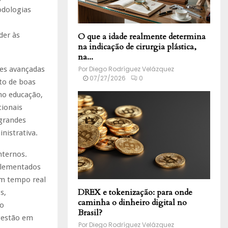
odologias
der às
O que a idade realmente determina
na indicação de cirurgia plástica,
na...
Por
Diego Rodríguez Velázquez
ões avançadas
07/27/2026
0
to de boas
omo educação,
cionais
 grandes
nistrativa.
nternos.
plementados
em tempo real
DREX e tokenização: para onde
s,
caminha o dinheiro digital no
to
Brasil?
 gestão em
Por
Diego Rodríguez Velázquez