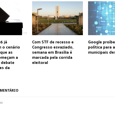
6 já
Com STF de recesso e
Google proíbe
 o cenário
Congresso esvaziado,
política para 
 que as
semana em Brasília é
municipais de
começam a
marcada pela corrida
o debate
eleitoral
es da
OMENTÁRIO