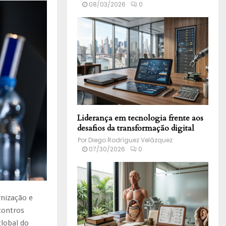
08/03/2026
0
Liderança em tecnologia frente aos
desafios da transformação digital
Por
Diego Rodríguez Velázquez
07/30/2026
0
nização e
contros
lobal do