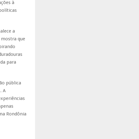
uções à
olíticas
alece a
s mostra que
pirando
 duradouras
ada para
ão pública
. A
experiências
 apenas
ona Rondônia