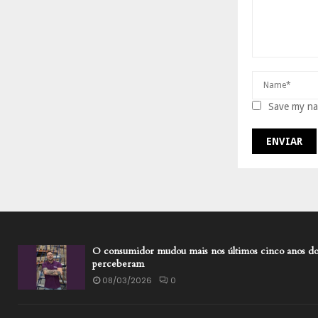
Save my nam
O consumidor mudou mais nos últimos cinco anos do
perceberam
08/03/2026
0