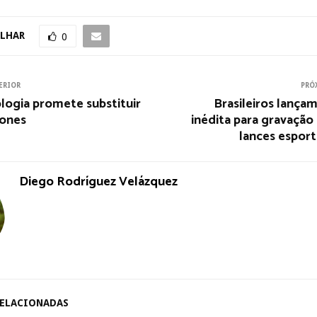
LHAR
0
ERIOR
PRÓ
logia promete substituir
Brasileiros lança
ones
inédita para gravação 
lances esport
Diego Rodríguez Velázquez
RELACIONADAS