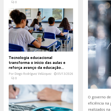
0
Tecnologia educacional
transforma o início das aulas e
reforça avanço da educação...
Por
Diego Rodríguez Velázquez
05/13/2026
0
O governo de
eficiência na
realizados n