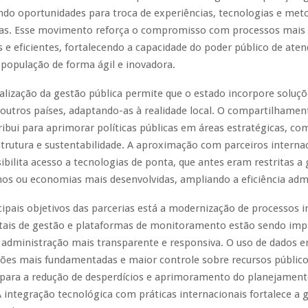
ndo oportunidades para troca de experiências, tecnologias e met
vas. Esse movimento reforça o compromisso com processos mais
 e eficientes, fortalecendo a capacidade do poder público de aten
população de forma ágil e inovadora.
alização da gestão pública permite que o estado incorpore soluç
outros países, adaptando-as à realidade local. O compartilhamen
ribui para aprimorar políticas públicas em áreas estratégicas, c
strutura e sustentabilidade. A aproximação com parceiros interna
ilita acesso a tecnologias de ponta, que antes eram restritas a
os ou economias mais desenvolvidas, ampliando a eficiência admi
cipais objetivos das parcerias está a modernização de processos i
itais de gestão e plataformas de monitoramento estão sendo im
a administração mais transparente e responsiva. O uso de dados 
sões mais fundamentadas e maior controle sobre recursos público
 para a redução de desperdícios e aprimoramento do planejamen
A integração tecnológica com práticas internacionais fortalece a