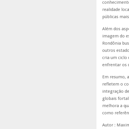
conhecimento
realidade loc
públicas mais
Além dos aspe
imagem do est
Rondônia bus
outros estado
cria um ciclo
enfrentar os 
Em resumo, a
refletem o c
integração de
globais forta
melhora a qu
como referên
Autor : Maxi